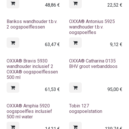
48,86
€
22,52
€
Barikos wandhouder t.b.v.
OXXA® Antonius 5925
2 oogspoelflessen
wandhouder t.b.v.
oogspoelfles
63,47
€
9,12
€
OXXA® Bravis 5930
OXXA® Catharina 0135
wandhouder inclusief 2
BHV groot verbanddoos
OXXA® oogspoelflessen
500 ml
61,53
€
95,00
€
OXXA® Amphia 5920
Tobin 127
oogspoelfles inclusief
oogspoelstation
500 ml water
14,21
€
139,74
€