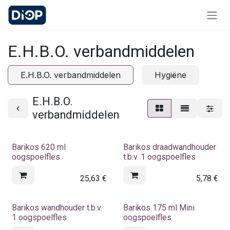
Overslaan naar inhoud
E.H.B.O. verbandmiddelen
E.H.B.O. verbandmiddelen
Hygiëne
E.H.B.O.
verbandmiddelen
Barikos 620 ml
Barikos draadwandhouder
oogspoelfles
t.b.v. 1 oogspoelfles
25,63
€
5,78
€
Barikos wandhouder t.b.v.
Barikos 175 ml Mini
1 oogspoelfles
oogspoelfles