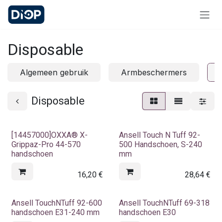
Overslaan naar inhoud
Disposable
Algemeen gebruik
Armbeschermers
Disposable
[14457000]OXXA® X-
Ansell Touch N Tuff 92-
Grippaz-Pro 44-570
500 Handschoen, S-240
handschoen
mm
16,20
€
28,64
€
Ansell TouchNTuff 92-600
Ansell TouchNTuff 69-318
handschoen E31-240 mm
handschoen E30