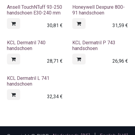
Ansell TouchNTuff 93-250
Honeywell Dexpure 800-
handschoen E30-240 mm
91 handschoen
30,81
€
31,59
€
KCL Dermatril 740
KCL Dermatril P 743
handschoen
handschoen
28,71
€
26,96
€
KCL Dermatril L 741
handschoen
32,34
€