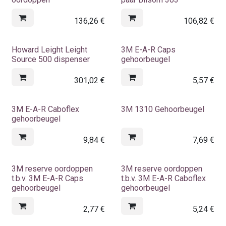
136,26
€
106,82
€
Howard Leight Leight
3M E-A-R Caps
Source 500 dispenser
gehoorbeugel
301,02
€
5,57
€
3M E-A-R Caboflex
3M 1310 Gehoorbeugel
gehoorbeugel
9,84
€
7,69
€
3M reserve oordoppen
3M reserve oordoppen
t.b.v. 3M E-A-R Caps
t.b.v. 3M E-A-R Caboflex
gehoorbeugel
gehoorbeugel
2,77
€
5,24
€