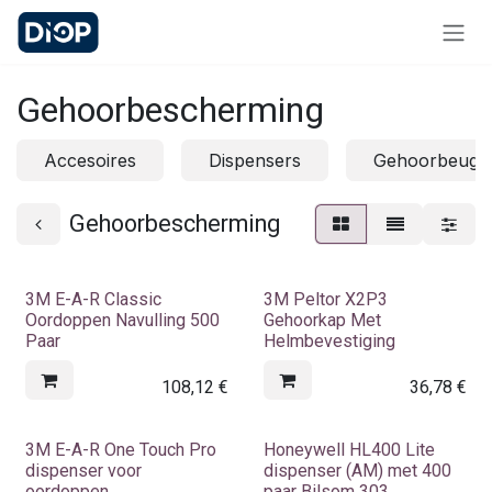
Overslaan naar inhoud
Gehoorbescherming
Accesoires
Dispensers
Gehoorbeugel
Gehoorbescherming
3M E-A-R Classic
3M Peltor X2P3
Oordoppen Navulling 500
Gehoorkap Met
Paar
Helmbevestiging
108,12
€
36,78
€
3M E-A-R One Touch Pro
Honeywell HL400 Lite
dispenser voor
dispenser (AM) met 400
oordoppen
paar Bilsom 303