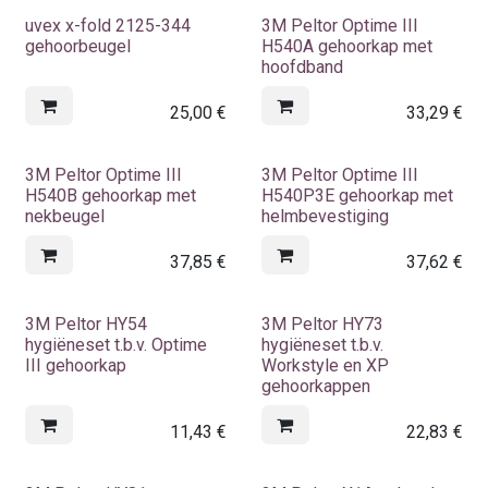
uvex x-fold 2125-344
3M Peltor Optime III
gehoorbeugel
H540A gehoorkap met
hoofdband
25,00
€
33,29
€
3M Peltor Optime III
3M Peltor Optime III
H540B gehoorkap met
H540P3E gehoorkap met
nekbeugel
helmbevestiging
37,85
€
37,62
€
3M Peltor HY54
3M Peltor HY73
hygiëneset t.b.v. Optime
hygiëneset t.b.v.
III gehoorkap
Workstyle en XP
gehoorkappen
11,43
€
22,83
€