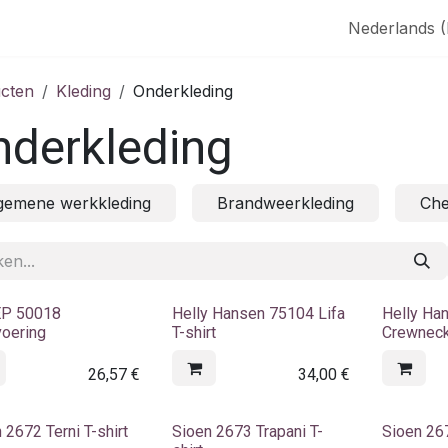
aak
SHOP
Nederlands 
cten
Kleding
Onderkleding
nderkleding
gemene werkkleding
Brandweerkleding
Che
P 50018
Helly Hansen 75104 Lifa
Helly Ha
voering
T-shirt
Crewneck
26,57
€
34,00
€
 2672 Terni T-shirt
Sioen 2673 Trapani T-
Sioen 26