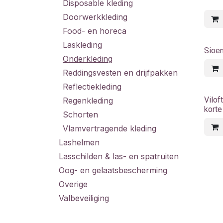
Disposable kleding
Doorwerkkleding
Food- en horeca
Laskleding
Sioe
Onderkleding
Reddingsvesten en drijfpakken
Reflectiekleding
Vilof
Regenkleding
kort
Schorten
Vlamvertragende kleding
Lashelmen
Lasschilden & las- en spatruiten
Oog- en gelaatsbescherming
Overige
Valbeveiliging