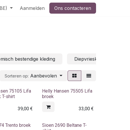
(BE)
Aanmelden
Ons contacteren
misch bestendige kleding
Diepvrieskleding
Aanbevolen
Sorteren op:
nsen 75105 Lifa
Helly Hansen 75505 Lifa
 T-shirt
broek
39,00
€
33,00
€
74 Trento broek
Sioen 2690 Beltane T-