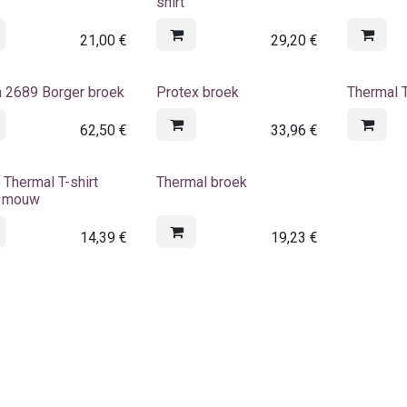
shirt
21,00
€
29,20
€
n 2689 Borger broek
Protex broek
Thermal T
62,50
€
33,96
€
t Thermal T-shirt
Thermal broek
e mouw
14,39
€
19,23
€