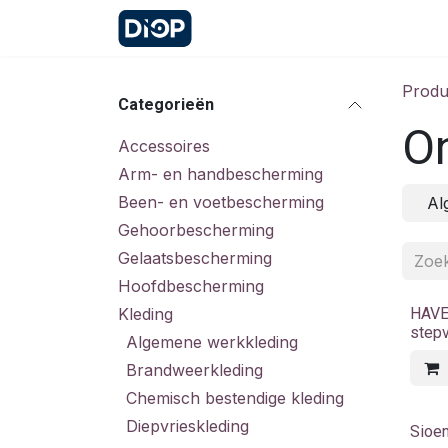
Overslaan naar inhoud
Startpagina
Contact
Afspr
Produ
Categorieën
O
Accessoires
Arm- en handbescherming
Been- en voetbescherming
Al
Gehoorbescherming
Gelaatsbescherming
Hoofdbescherming
Kleding
HAVE
step
Algemene werkkleding
Brandweerkleding
Chemisch bestendige kleding
Diepvrieskleding
Sioen