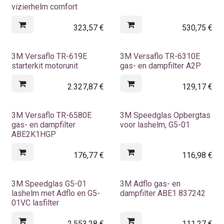
vizierhelm comfort
323,57
€
530,75
€
3M Versaflo TR-619E
3M Versaflo TR-6310E
starterkit motorunit
gas- en dampfilter A2P
2.327,87
€
129,17
€
3M Versaflo TR-6580E
3M Speedglas Opbergtas
gas- en dampfilter
voor lashelm, G5-01
ABE2K1HGP
176,77
€
116,98
€
3M Speedglas G5-01
3M Adflo gas- en
lashelm met Adflo en G5-
dampfilter ABE1 837242
01VC lasfilter
2.553,28
€
111,27
€