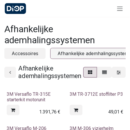
Overslaan naar inhoud
Afhankelijke
ademhalingssystemen
Accessoires
Afhankelijke ademhalingssystem
Afhankelijke
ademhalingssystemen
3M Versaflo TR-315E
3M TR-3712E stoffilter P3
starterkit motorunit
1.391,76
€
49,01
€
3M Versaflo M-206
3M M-306 vizierhelm