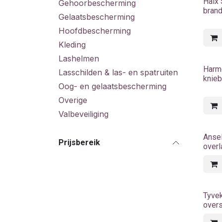
Haix 
Gehoorbescherming
bran
Gelaatsbescherming
Hoofdbescherming
Kleding
Lashelmen
Harm
Lasschilden & las- en spatruiten
knie
Oog- en gelaatsbescherming
Overige
Valbeveiliging
Ansel
Prijsbereik
overl
Tyve
over