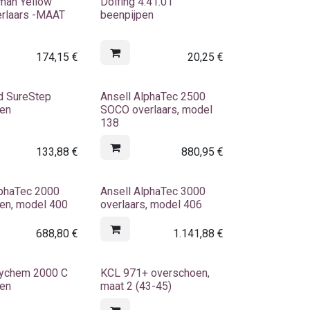
eman Yellow
Dolfing 4.41.01
rlaars -MAAT
beenpijpen
174,15
€
20,25
€
d SureStep
Ansell AlphaTec 2500
oen
SOCO overlaars, model
138
133,88
€
880,95
€
lphaTec 2000
Ansell AlphaTec 3000
en, model 400
overlaars, model 406
688,80
€
1.141,88
€
Tychem 2000 C
KCL 971+ overschoen,
oen
maat 2 (43-45)