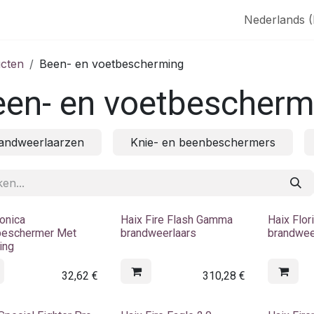
aak
SHOP
Nederlands 
cten
Been- en voetbescherming
een- en voetbescherm
andweerlaarzen
Knie- en beenbeschermers
onica
Haix Fire Flash Gamma
Haix Flor
beschermer Met
brandweerlaars
brandwee
ing
32,62
€
310,28
€