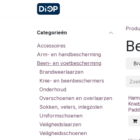
Overslaan naar inhoud
Startpagina
Contact
Afspr
Produ
Categorieën
B
Accessoires
Arm- en handbescherming
Been- en voetbescherming
Br
Brandweerlaarzen
Knie- en beenbeschermers
Onderhoud
Overschoenen en overlaarzen
Harm
Knie
Sokken, veters, inlegzolen
Padd
Uniformschoenen
Veiligheidslaarzen
Veiligheidsschoenen