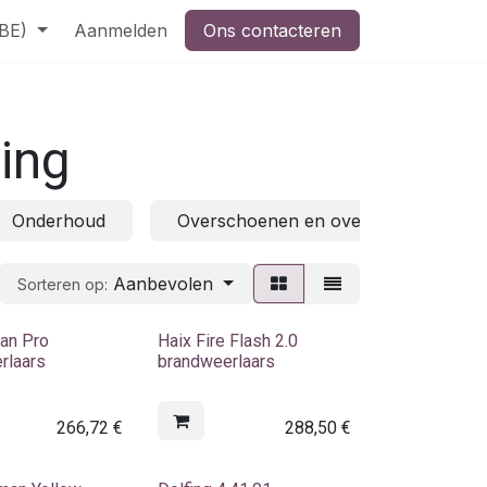
(BE)
Aanmelden
Ons contacteren
ing
Onderhoud
Overschoenen en overlaarzen
Aanbevolen
Sorteren op:
ian Pro
Haix Fire Flash 2.0
rlaars
brandweerlaars
266,72
€
288,50
€