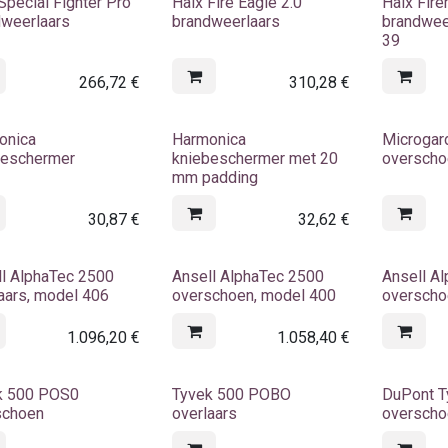
Special Fighter Pro
Haix Fire Eagle 2.0
Haix Fir
dweerlaars
brandweerlaars
brandwee
39
266,72
€
310,28
€
onica
Harmonica
Microgar
beschermer
kniebeschermer met 20
oversch
mm padding
30,87
€
32,62
€
l AlphaTec 2500
Ansell AlphaTec 2500
Ansell A
aars, model 406
overschoen, model 400
overscho
1.096,20
€
1.058,40
€
k 500 POS0
Tyvek 500 POBO
DuPont 
schoen
overlaars
oversch