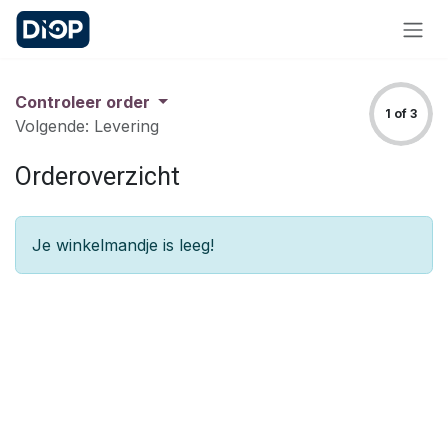
Overslaan naar inhoud
Controleer order
1 of 3
Volgende: Levering
Orderoverzicht
Je winkelmandje is leeg!