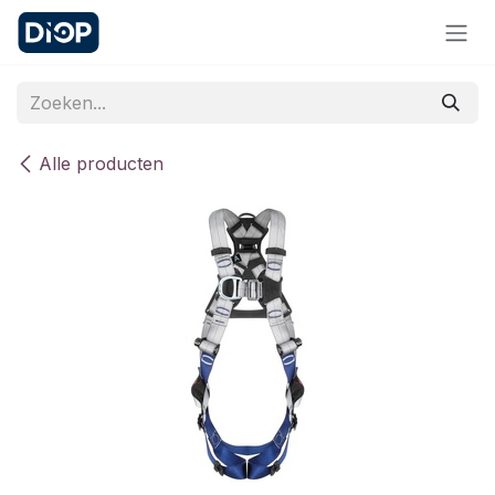
Overslaan naar inhoud
Alle producten