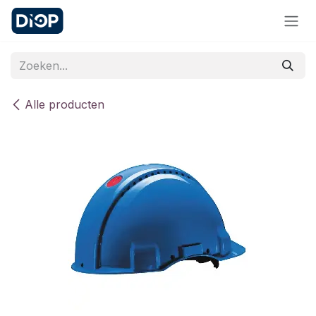
Overslaan naar inhoud
Alle producten