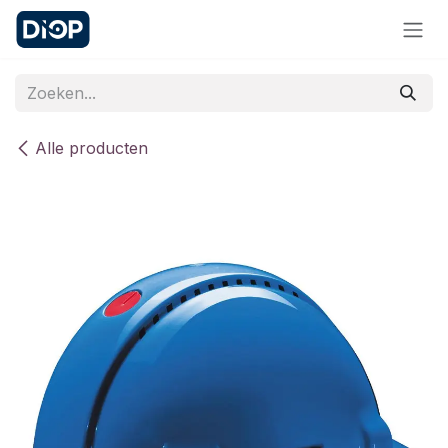
Overslaan naar inhoud
Alle producten