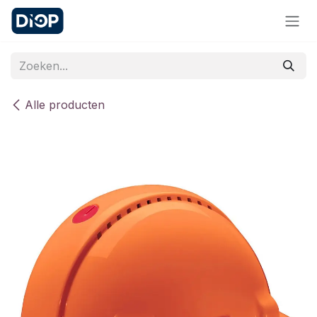
Overslaan naar inhoud
Alle producten