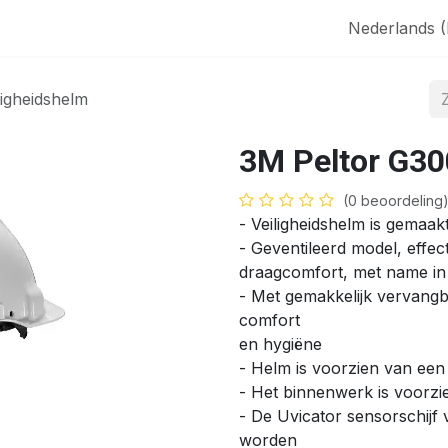
aak
SHOP
Nederlands 
igheidshelm
3M Peltor G30
(0 beoordeling
- Veiligheidshelm is gemaa
- Geventileerd model, effect
draagcomfort, met name in
- Met gemakkelijk vervang
comfort
en hygiëne
- Helm is voorzien van een
- Het binnenwerk is voorzie
- De Uvicator sensorschijf
worden