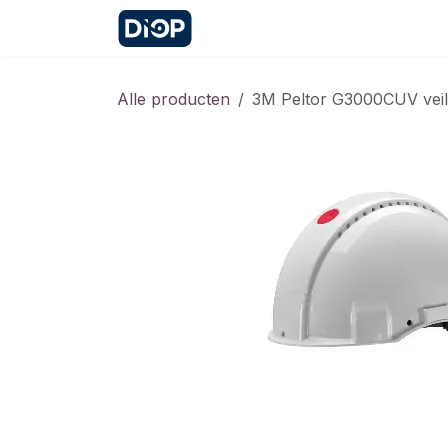
Overslaan naar inhoud
Startpagina
Contact
Afspr
Alle producten
3M Peltor G3000CUV veil