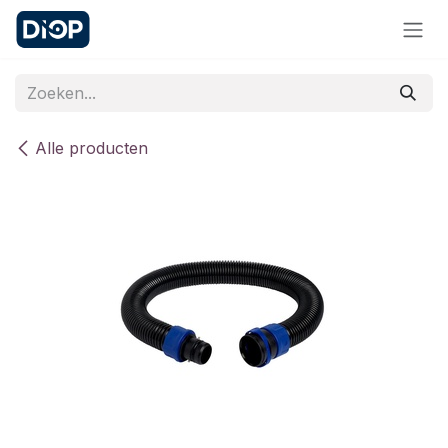
Overslaan naar inhoud
Alle producten