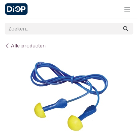
Overslaan naar inhoud
Alle producten