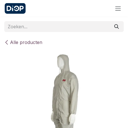
Overslaan naar inhoud
Alle producten