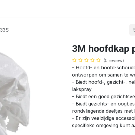
nt
Shop
433S
3M hoofdkap p
(0 review)
- Hoofd- en hoofd-schouder
ontworpen om samen te we
- Biedt hoofd-, gezicht-, 
lakspray
- Biedt een goed gezichtsve
- Biedt gezichts- en oogbe
rondvliegende deeltjes met 
- Er zijn veelzijdige acces
specifieke omgeving kunt 