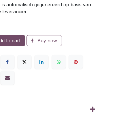
 is automatisch gegenereerd op basis van
e leverancier
d to cart
Buy now