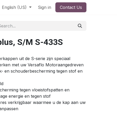
English (US)
Sign in
Contact Us
lus, S/M S-433S
kappen uit de S-serie zijn speciaal
rken met uw Versaflo Motoraangedreven
nek- en schouderbescherming tegen stof en
ld
scherming tegen vloeistofspatten en
lage energie en tegen stof
soires verkrijgbaar waarmee u de kap aan uw
aanpassen