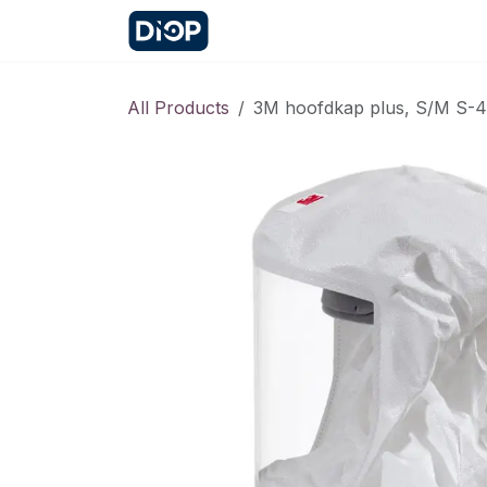
Skip to Content
Home
Contact
Appointme
All Products
3M hoofdkap plus, S/M S-