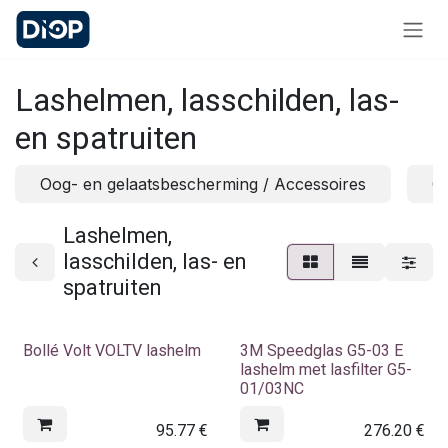
Skip to Content
Lashelmen, lasschilden, las-
en spatruiten
Oog- en gelaatsbescherming / Accessoires
Oo
Lashelmen,
lasschilden, las- en
spatruiten
Bollé Volt VOLTV lashelm
3M Speedglas G5-03 E
lashelm met lasfilter G5-
01/03NC
95.77
€
276.20
€